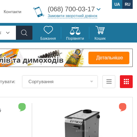
UA
RU
(068) 700-03-17
Контакти
Замовити зворотний дзвінок
ї
Бажання
Порівняти
Кошик
тувати:
Сортування