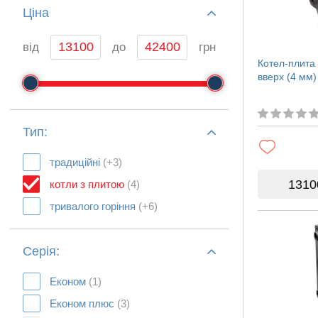
Ціна
від
до
грн
Котел-плита
вверх (4 мм)
Тип:
традиційні
(+3)
1310
котли з плитою
(4)
тривалого горіння
(+6)
Серія:
Економ
(1)
Економ плюс
(3)