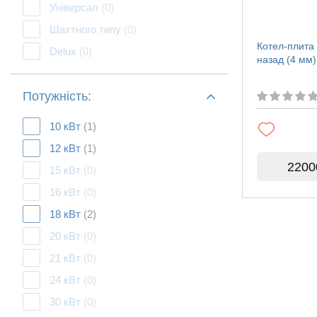
Універсал
(0)
Шахтного типу
(0)
Котел-плита
Delux
(0)
назад (4 мм)
Потужність:
10 кВт
(1)
12 кВт
(1)
2200
15 кВт
(0)
16 кВт
(0)
18 кВт
(2)
20 кВт
(0)
21 кВт
(0)
24 кВт
(0)
30 кВт
(0)