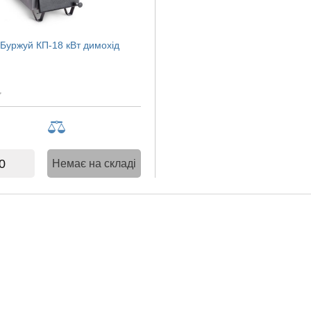
 Буржуй КП-18 кВт димохід
0
Немає на складі