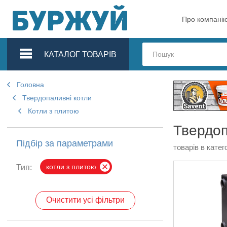
Про компані
КАТАЛОГ ТОВАРІВ
Головна
Твердопаливні котли
Котли з плитою
Твердоп
Підбір за параметрами
товарів в катего
котли з плитою
Тип:
Очистити усі фільтри