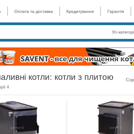
ю
Оплата та доставка
Кредитування
Гарантія
Усі категорі
аливні котли: котли з плитою
Сор
рії 4