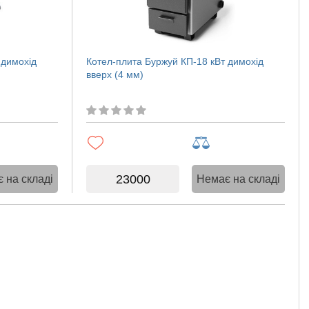
 димохід
Котел-плита Буржуй КП-18 кВт димохід
вверх (4 мм)
23000
 на складі
Немає на складі