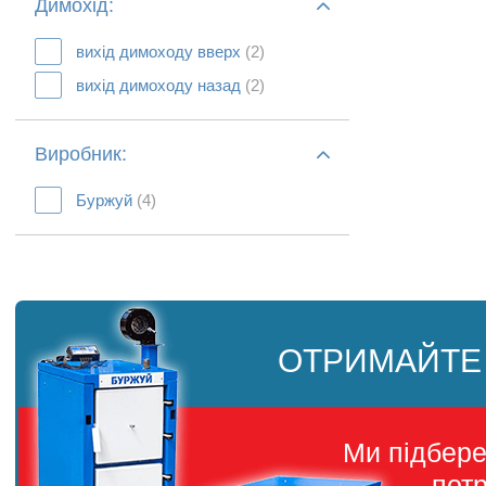
Димохід:
вихід димоходу вверх
(2)
вихід димоходу назад
(2)
Виробник:
Буржуй
(4)
ОТРИМАЙТЕ
Ми підбер
пот