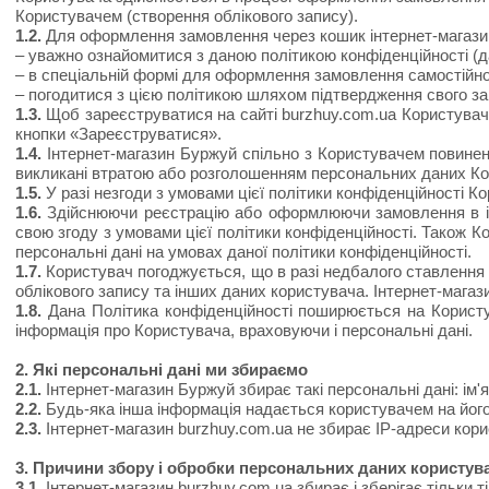
Користувачем (створення облікового запису).
1.2.
Для оформлення замовлення через кошик інтернет-магази
– уважно ознайомитися з даною політикою конфіденційності (д
– в спеціальній формі для оформлення замовлення самостійно в
– погодитися з цією політикою шляхом підтвердження свого з
1.3.
Щоб зареєструватися на сайті burzhuy.com.ua Користувач
кнопки «Зареєструватися».
1.4.
Інтернет-магазин Буржуй спільно з Користувачем повинен 
викликані втратою або розголошенням персональних даних Ко
1.5.
У разі незгоди з умовами цієї політики конфіденційності 
1.6.
Здійснюючи реєстрацію або оформлюючи замовлення в інт
свою згоду з умовами цієї політики конфіденційності. Також К
персональні дані на умовах даної політики конфіденційності.
1.7.
Користувач погоджується, що в разі недбалого ставлення 
облікового запису та інших даних користувача. Інтернет-магаз
1.8.
Дана Політика конфіденційності поширюється на Користув
інформація про Користувача, враховуючи і персональні дані.
2. Які персональні дані ми збираємо
2.1.
Інтернет-магазин Буржуй збирає такі персональні дані: ім'
2.2.
Будь-яка інша інформація надається користувачем на його
2.3.
Інтернет-магазин burzhuy.com.ua не збирає IP-адреси кори
3. Причини збору і обробки персональних даних користув
3.1.
Інтернет-магазин burzhuy.com.ua збирає і зберігає тільки т