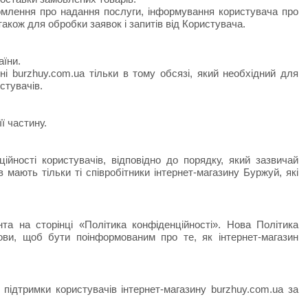
домлення про надання послуги, інформування користувача про
акож для обробки заявок і запитів від Користувача.
аїни.
і burzhuy.com.ua тільки в тому обсязі, який необхідний для
стувачів.
ї частину.
ційності користувачів, відповідно до порядку, який зазвичай
 мають тільки ті співробітники інтернет-магазину Буржуй, які
а на сторінці «Політика конфіденційності». Нова Політика
мови, щоб бути поінформованим про те, як інтернет-магазин
 підтримки користувачів інтернет-магазину burzhuy.com.ua за