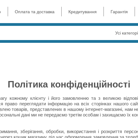
ю
Оплата та доставка
Кредитування
Гарантія
Усі категорі
Політика конфіденційності
у кожному клієнту і його замовленню та з великою відпові
ся право переглядати інформацію на всіх сторінках нашого са
влею товарів, представлених в нашому інтернет-магазині, нам н
рсональні дані ми не передаємо третім особам і захищаємо їх ко
римання, зберігання, обробки, використання і розкриття пер
ерез кошик магазину, під час оформлення замовлення за телефо