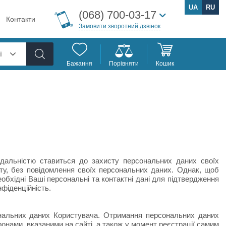
UA
RU
(068) 700-03-17
Контакти
Замовити зворотний дзвінок
ї
Бажання
Порівняти
Кошик
дальністю ставиться до захисту персональних даних своїх
йту, без повідомлення своїх персональних даних. Однак, щоб
еобхідні Ваші персональні та контактні дані для підтвердження
нфіденційність.
сональних даних Користувача. Отримання персональних даних
нами, вказаними на сайті, а також у момент реєстрації самим