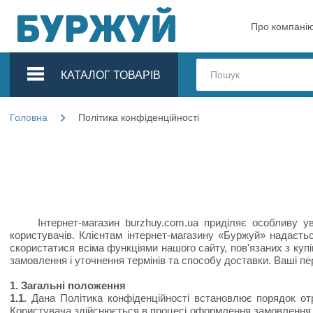
Про компані
КАТАЛОГ ТОВАРІВ
Головна
Політика конфіденційності
Інтернет-магазин burzhuy.com.ua приділяє особливу уваг
користувачів. Клієнтам інтернет-магазину «Буржуй» надаєть
скористатися всіма функціями нашого сайту, пов'язаних з купі
замовлення і уточнення термінів та способу доставки. Ваші пе
1. Загальні положення
1.1.
Дана Політика конфіденційності встановлює порядок от
Користувача здійснюється в процесі оформлення замовлення ч