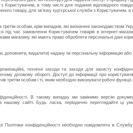
у з Користувачем, в тому числі для подання відповідного пові
ного товару, для зв'язку кур'єрської служби з Користувачем, а т
третім особам, крім випадків, які визначені законодавством Укр
 під час замовлення Користувачем товарів в інтернет-магазин
иками магазину, які мають право обробляти персональні дані кори
, доповнити, видалити) надану їм персональну інформацію або ї
рганізаційні, технічні заходи та заходи для захисту конфіден
чому діловому обороті. Доступ до інформації про користувачів
в третім особам і ті, яким необхідно виконувати робочі функції.
денційності. В такому випадку ми замінимо версію документ
на нашому сайті. Будь ласка, періодично переглядайте ці у
ьої Політики конфіденційності необхідно повідомляти в Службу