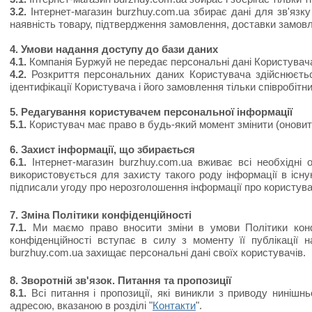
3.2.
Інтернет-магазин burzhuy.com.ua збирає дані для зв'язк
наявність товару, підтвердження замовлення, доставки замовле
4. Умови надання доступу до бази даних
4.1.
Компанія Буржуй не передає персональні дані Користувача 
4.2.
Розкриття персональних даних Користувача здійснюється
ідентифікації Користувача і його замовлення тільки співробітн
5. Редагування користувачем персональної інформації
5.1.
Користувач має право в будь-який момент змінити (оновити
6. Захист інформації, що збирається
6.1.
Інтернет-магазин burzhuy.com.ua вживає всі необхідні о
використовується для захисту такого роду інформації в існую
підписали угоду про нерозголошення інформації про користувачі
7. Зміна Політики конфіденційності
7.1.
Ми маємо право вносити зміни в умови Політики конфі
конфіденційності вступає в силу з моменту її публікації 
burzhuy.com.ua захищає персональні дані своїх користувачів.
8. Зворотній зв'язок. Питання та пропозиції
8.1.
Всі питання і пропозиції, які виникли з приводу нинішн
адресою, вказаною в розділі "
Контакти
".