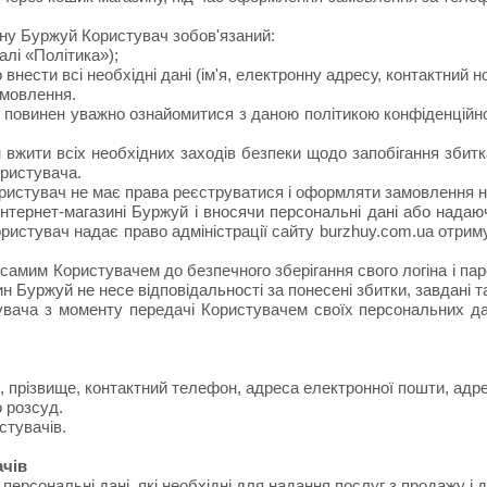
ну Буржуй Користувач зобов'язаний:
алі «Політика»);
нести всі необхідні дані (ім'я, електронну адресу, контактний 
амовлення.
 повинен уважно ознайомитися з даною політикою конфіденційно
вжити всіх необхідних заходів безпеки щодо запобігання збитка
ристувача.
Користувач не має права реєструватися і оформляти замовлення н
ернет-магазині Буржуй і вносячи персональні дані або надаюч
ористувач надає право адміністрації сайту burzhuy.com.ua отриму
самим Користувачем до безпечного зберігання свого логіна і па
ин Буржуй не несе відповідальності за понесені збитки, завдані 
ача з моменту передачі Користувачем своїх персональних дани
я, прізвище, контактний телефон, адреса електронної пошти, адр
 розсуд.
стувачів.
ачів
і персональні дані, які необхідні для надання послуг з продажу і