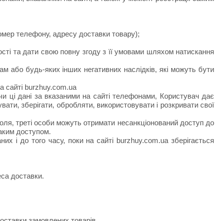
номер телефону, адресу доставки товару);
сті та дати свою повну згоду з її умовами шляхом натискання
м або будь-яких інших негативних наслідків, які можуть бути
а сайті burzhuy.com.ua
и ці дані за вказаними на сайті телефонами, Користувач дає
вати, зберігати, обробляти, використовувати і розкривати свої
роля, треті особи можуть отримати несанкціонований доступ до
таким доступом.
х і до того часу, поки на сайті burzhuy.com.ua зберігається
еса доставки.
 доставки замовлених товарів.