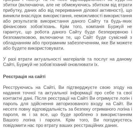
збитки (включаючи, але не обмежуючись збитком від втрати
прибутку, даних або від переривання ділової активності), що
виникли внаслідок використання, неможливості використання
або результатів використання даного Сайту та будь-яких
фінансових зобов'язань. Крім того, компанія Буржуй не
гарантує, що робота даного Сайту буде безперервною і
безпомилковою, включаючи те, що Сайт буде сумісний з
обладнанням або програмним забезпеченням, яке Ви можете
або будете використовувати.
У разі втрати актуальності матеріалів та послуг на даному
Сайті, Буржуй не зобов'язаний оновлювати їх.
Реєстрація на сайті
Реєструючись на Сайті, Ви підтверджуєте свою згоду на
надання точної та актуальної інформації про себе та свої
контактні дані. Після реєстрації на Сайті Ви отримуєте логін і
пароль для здійснення авторизованого входу на Сайт. Ви
несете повну відповідальність за безпеку отриманого логіна і
пароля, як і за все, що буде зроблено з використанням
Вашого логіна і пароля. Крім того, Ви погоджуєтесь
повідомити нас про втрату ваших реєстраційних даних.