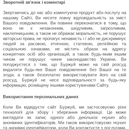
Зворотній зв'язок і коментарі
Звертаючись до нас або коментуючи продукт або послугу на
нашому Сайті, Ви несете повну відповідальність за зміст
Вашого повідомлення. Ви повинні переконатися в тому, що
воно не є незаконним, шкідливим, загрозливим,
наклепницьким, а також не ображає моральність, не порушує
авторські права, не пропагує ненависть і / або не дискримінує
людей за расовою, етнічною, статевою, релігійною та
соціальною ознаками, не містить образи на адресу
конкретних осіб або організацій, а також будь-яким іншим
чином не порушує чинне законодавство України. Ви
погоджуєтеся з тим, що Буржуй може на свій розсуд
видаляти будь-яке Ваше повідомлення без Вашої на те
згоди, а також безоплатно використовувати його на свій
розсуд. Буржуй не несе відповідальності за будь-яку
інформацію, розміщену іншими користувачами Сайту.
Використання персональних даних
Коли Ви відвідуєте сайт Буржуй, ми застосовуємо різні
технології для збору і зберігання інформації. Це може
виглядати як запис одного або декількох «куки» або
анонімних ідентифікаторів. Ми також використовуємо «куки»
та анонімні ідентифікатори, коли Ви контактуєте з послугами,