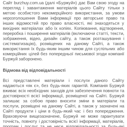
Сайт burzhuy.com.ua (далі «Буржуй») дає Вам свою згоду на
перегляд і завантаження матеріалів цього Сайту тільки з
метою особистого некомерційного використання, за умови
нерозголошення Вами інформації про авторське право та
інших відомостей про право власності, які знаходяться у
вихідних матеріалах або їх копіях. Копіювання, відтворення,
переробка і поширення матеріалів (включаючи статті, тексти,
зображення, відео, дизайн сайту, а також розташування і
систематизацію), розміщених на даному Сайті, а також
використання їх будь-яким іншим чином для суспільних або
комерційних цілей без попередньої письмової згоди компанії
Буржуй заборонено.
Відмова від відповідальності
Всі представлені матеріали і послуги даного Сайту
надаються «як є», без будь-яких гарантій. Компанія Буржуй
вживає всіх необхідних заходів для забезпечення повноти та
достовірності всієї інформації, розміщеної на Сайті. Буржуй
залишає за собою право вносити зміни в матеріали та
послуги, розміщені на даному Сайті, а також у зазначені на
Сайті продукти і ціни в будь-який час і без попередження.
Враховуючи вищезазначене, Буржуй не може гарантувати
точність, повноту і достовірність всієї інформації, матеріалів,
програм і послуг та не несе відповідальності за будь-які