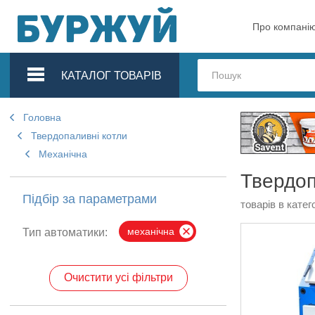
Про компані
КАТАЛОГ ТОВАРІВ
Головна
Твердопаливні котли
Механічна
Твердоп
Підбір за параметрами
товарів в катего
механічна
Тип автоматики:
Очистити усі фільтри