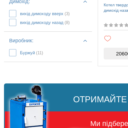
Димохід:
Котел тверд
димохід наза
вихід димоходу вверх
(3)
вихід димоходу назад
(8)
Виробник:
Буржуй
(11)
2060
ОТРИМАЙТЕ
Ми підбер