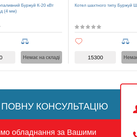
опаливний Буржуй К-20 кВт
Котел шахтного типу Буржуй Ш
д (4 мм)
0
15300
Немає на складі
Немає
 ПОВНУ КОНСУЛЬТАЦІЮ
емо обладнання за Вашими