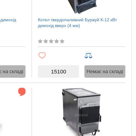
 димохід
Котел твердопаливний Буржуй К-12 кВт
димохід вверх (4 мм)
15100
 на складі
Немає на складі