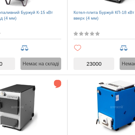
опаливний Буржуй К-15 кВт
Котел-плита Буржуй КП-18 кВт
д (4 мм)
вверх (4 мм)
0
23000
Немає на складі
Немає