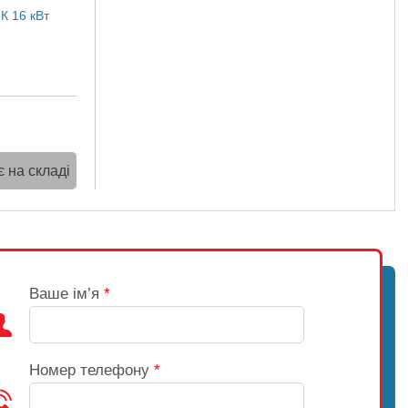
К 16 кВт
 на складі
Ваше ім’я
*
Номер телефону
*