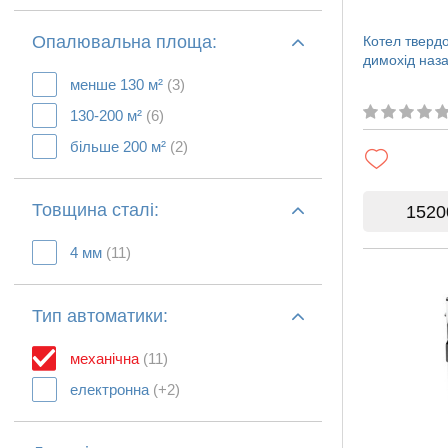
Опалювальна площа:
Котел тверд
димохід наза
менше 130 м²
(3)
130-200 м²
(6)
більше 200 м²
(2)
Товщина сталі:
1520
4 мм
(11)
Тип автоматики:
механічна
(11)
електронна
(+2)