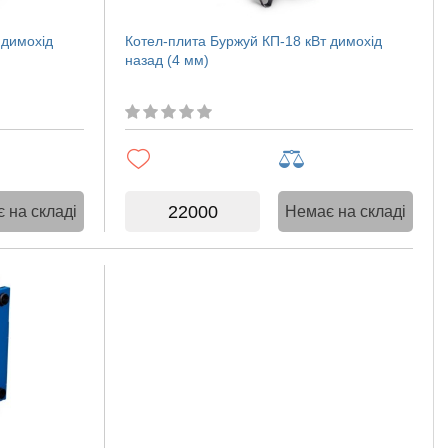
 димохід
Котел-плита Буржуй КП-18 кВт димохід
назад (4 мм)
22000
 на складі
Немає на складі