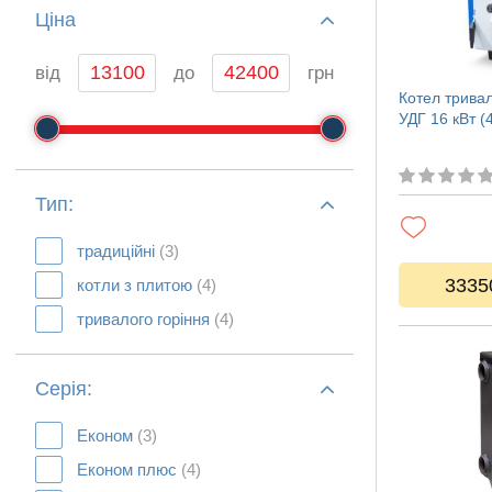
Ціна
від
до
грн
Котел тривал
УДГ 16 кВт (
Тип:
традиційні
(3)
3335
котли з плитою
(4)
тривалого горіння
(4)
Серія:
Економ
(3)
Економ плюс
(4)