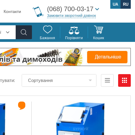
UA
RU
(068) 700-03-17
Контакти
Замовити зворотний дзвінок
ї
Бажання
Порівняти
Кошик
тувати:
Сортування