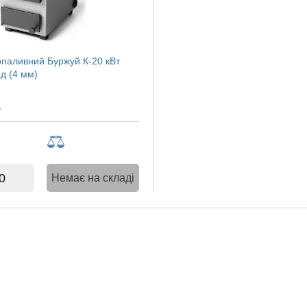
опаливний Буржуй К-20 кВт
д (4 мм)
0
Немає на складі