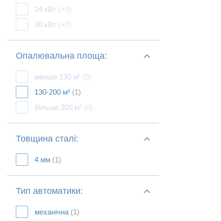
24 кВт
(+0)
30 кВт
(+0)
Опалювальна площа:
менше 130 м²
(0)
130-200 м²
(1)
більше 200 м²
(0)
Товщина сталі:
4 мм
(1)
Тип автоматики:
механічна
(1)