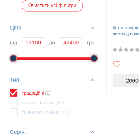
Очистити усі фільтри
Ціна
Котел тверд
димохід наза
від
до
грн
Тип:
2060
традиційні
(1)
котли з плитою
(+0)
тривалого горіння
(+0)
Серія: