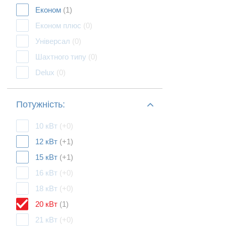
Економ
(1)
Економ плюс
(0)
Універсал
(0)
Шахтного типу
(0)
Delux
(0)
Потужність:
10 кВт
(+0)
12 кВт
(+1)
15 кВт
(+1)
16 кВт
(+0)
18 кВт
(+0)
20 кВт
(1)
21 кВт
(+0)