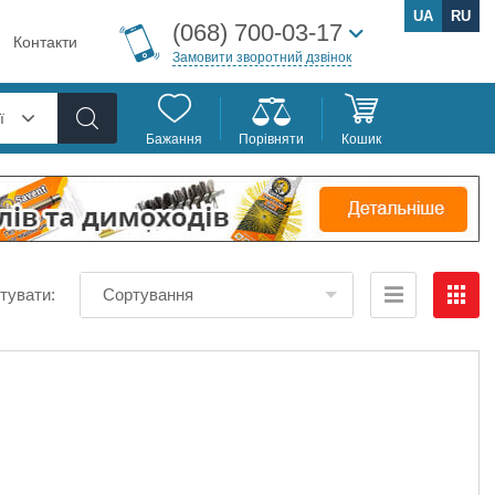
UA
RU
(068) 700-03-17
Контакти
Замовити зворотний дзвінок
ї
Бажання
Порівняти
Кошик
тувати:
Сортування