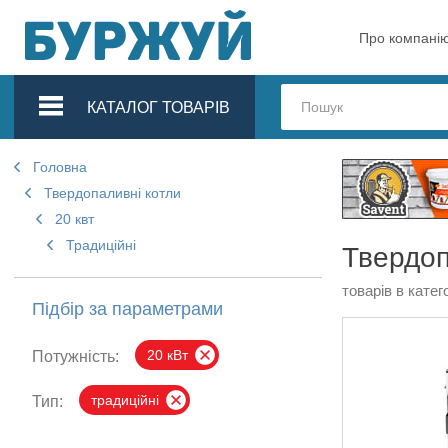
Про компані
КАТАЛОГ ТОВАРІВ
Головна
Твердопаливні котли
20 квт
Традиційні
Твердоп
товарів в катего
Підбір за параметрами
20 кВт
Потужність:
традиційні
Тип: