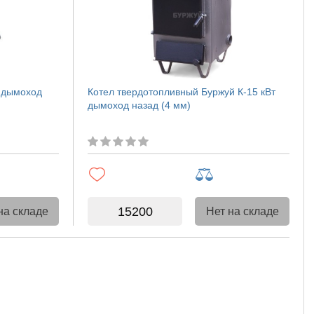
т дымоход
Котел твердотопливный Буржуй К-15 кВт
дымоход назад (4 мм)
15200
на складе
Нет на складе