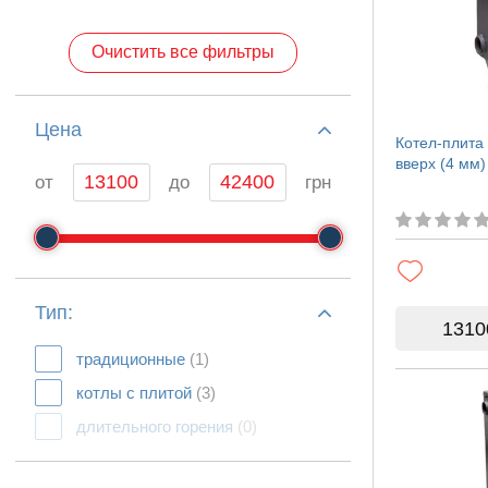
Очистить все фильтры
Цeна
Котел-плита
вверх (4 мм)
от
до
грн
Тип:
1310
традиционные
(1)
котлы с плитой
(3)
длительного горения
(0)