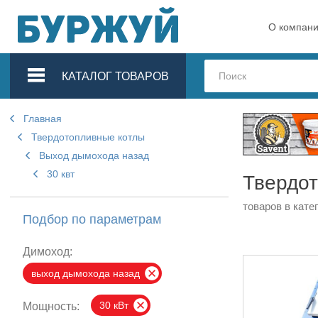
О компан
КАТАЛОГ ТОВАРОВ
Главная
Твердотопливные котлы
Выход дымохода назад
30 квт
Твердот
товаров в кате
Подбор по параметрам
Димоход:
выход дымохода назад
30 кВт
Мощность: