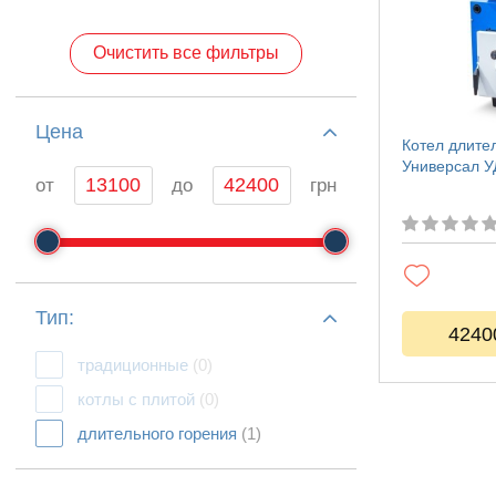
Очистить все фильтры
Цeна
Котел длите
Универсал УД
от
до
грн
Тип:
4240
традиционные
(0)
котлы с плитой
(0)
длительного горения
(1)