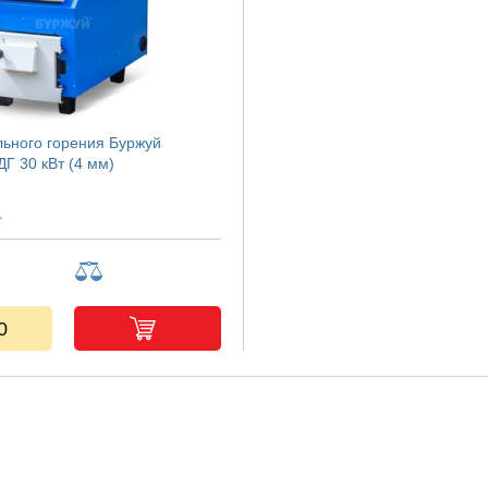
льного горения Буржуй
Г 30 кВт (4 мм)
0